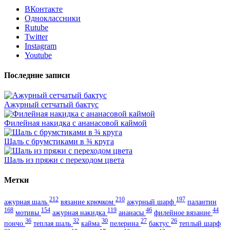
ВКонтакте
Одноклассники
Rutube
Twitter
Instagram
Youtube
Последние записи
Ажурный сетчатый бактус
Филейная накидка с ананасовой каймой
Шаль с брумстиками в ¾ круга
Шаль из пряжи с переходом цвета
Метки
212
210
197
ажурная шаль
вязание крючком
ажурный шарф
палантин
168
154
119
46
44
мотивы
ажурная накидка
ананасы
филейное вязание
36
32
30
27
26
пончо
теплая шаль
кайма
пелерина
бактус
теплый шарф