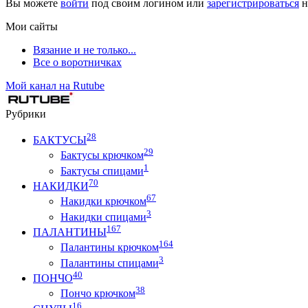
Вы можете
войти
под своим логином или
зарегистрироваться
н
Мои сайты
Вязание и не только...
Все о воротничках
Мой канал на Rutube
Рубрики
28
БАКТУСЫ
29
Бактусы крючком
1
Бактусы спицами
70
НАКИДКИ
67
Накидки крючком
3
Накидки спицами
167
ПАЛАНТИНЫ
164
Палантины крючком
3
Палантины спицами
40
ПОНЧО
38
Пончо крючком
16