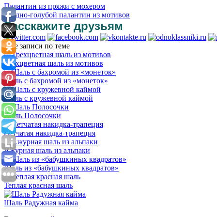
Палантин из пряжи с мохером
Бледно-голубой палантин из мотивов
Расскажите друзьям
Еще записи по теме
Трехцветная шаль из мотивов
Шаль с бахромой из «монеток»
Шаль с кружевной каймой
Шаль Полосочки
Сетчатая накидка-трапеция
Ажурная шаль из альпаки
Шаль из «бабушкиных квадратов»
Теплая красная шаль
Шаль Радужная кайма