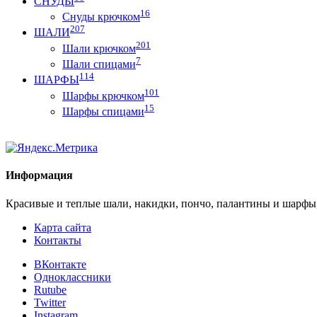
СНУДЫ
16
Снуды крючком
207
ШАЛИ
201
Шали крючком
7
Шали спицами
114
ШАРФЫ
101
Шарфы крючком
15
Шарфы спицами
Информация
Красивые и теплые шали, накидки, пончо, палантины и шарфы
Карта сайта
Контакты
ВКонтакте
Одноклассники
Rutube
Twitter
Instagram