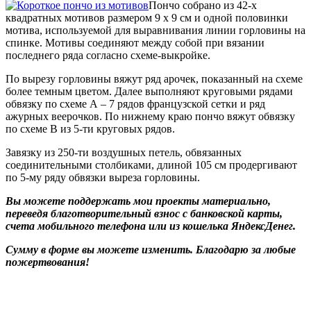
Пончо собрано из 42-х
квадратных мотивов размером 9 х 9 см и одной половинки
мотива, используемой для выравнивания линии горловины на
спинке. Мотивы соединяют между собой при вязании
последнего ряда согласно схеме-выкройке.
По вырезу горловины вяжут ряд арочек, показанный на схеме
более темным цветом. Далее выполняют круговыми рядами
обвязку по схеме А – 7 рядов французской сетки и ряд
ажурных веерочков. По нижнему краю пончо вяжут обвязку
по схеме В из 5-ти круговых рядов.
Завязку из 250-ти воздушных петель, обвязанных
соединительными столбиками, длиной 105 см продергивают
по 5-му ряду обвязки выреза горловины.
Вы можете поддержать мои проекты материально,
переведя благотворительный взнос с банковской карты,
счета мобильного телефона или из кошелька ЯндексДенег.
Сумму в форме вы можете изменить. Благодарю за любые
пожертвования!