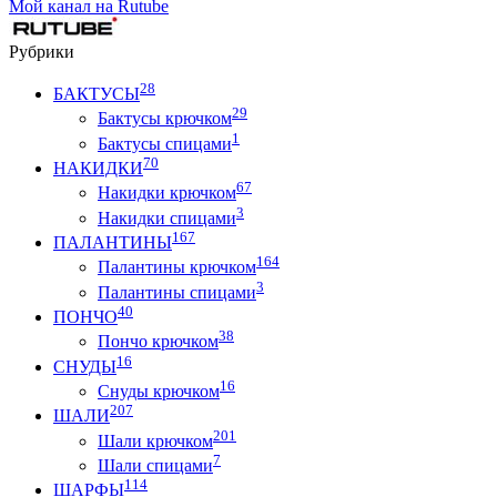
Мой канал на Rutube
Рубрики
28
БАКТУСЫ
29
Бактусы крючком
1
Бактусы спицами
70
НАКИДКИ
67
Накидки крючком
3
Накидки спицами
167
ПАЛАНТИНЫ
164
Палантины крючком
3
Палантины спицами
40
ПОНЧО
38
Пончо крючком
16
СНУДЫ
16
Снуды крючком
207
ШАЛИ
201
Шали крючком
7
Шали спицами
114
ШАРФЫ