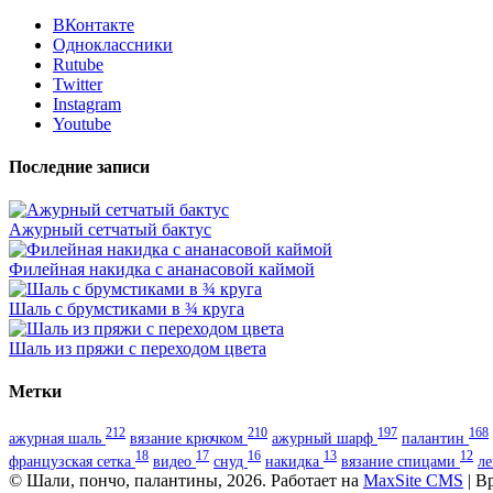
ВКонтакте
Одноклассники
Rutube
Twitter
Instagram
Youtube
Последние записи
Ажурный сетчатый бактус
Филейная накидка с ананасовой каймой
Шаль с брумстиками в ¾ круга
Шаль из пряжи с переходом цвета
Метки
212
210
197
168
ажурная шаль
вязание крючком
ажурный шарф
палантин
18
17
16
13
12
французская сетка
видео
снуд
накидка
вязание спицами
л
© Шали, пончо, палантины, 2026. Работает на
MaxSite CMS
| В