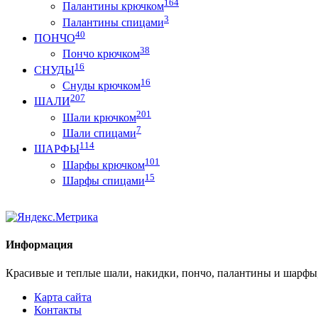
164
Палантины крючком
3
Палантины спицами
40
ПОНЧО
38
Пончо крючком
16
СНУДЫ
16
Снуды крючком
207
ШАЛИ
201
Шали крючком
7
Шали спицами
114
ШАРФЫ
101
Шарфы крючком
15
Шарфы спицами
Информация
Красивые и теплые шали, накидки, пончо, палантины и шарфы
Карта сайта
Контакты