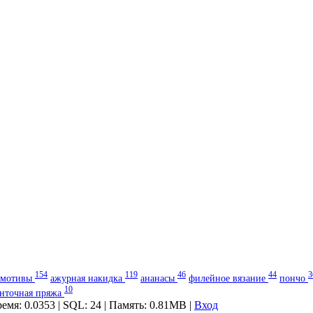
154
119
46
44
3
мотивы
ажурная накидка
ананасы
филейное вязание
пончо
10
енточная пряжа
ремя: 0.0353 | SQL: 24 | Память: 0.81MB
|
Вход