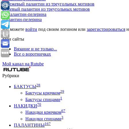
Бежевый палантин из треугольных мотивов
Палантин-пелерина
Вы можете
войти
под своим логином или
зарегистрироваться
н
Мои сайты
Вязание и не только...
Все о воротничках
Мой канал на Rutube
Рубрики
28
БАКТУСЫ
29
Бактусы крючком
1
Бактусы спицами
70
НАКИДКИ
67
Накидки крючком
3
Накидки спицами
167
ПАЛАНТИНЫ