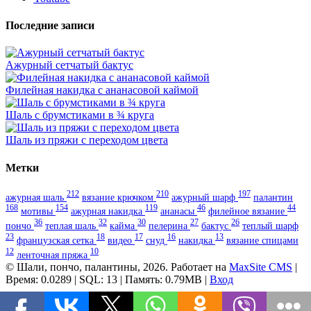
Последние записи
Ажурный сетчатый бактус
Филейная накидка с ананасовой каймой
Шаль с брумстиками в ¾ круга
Шаль из пряжи с переходом цвета
Метки
212
210
197
ажурная шаль
вязание крючком
ажурный шарф
палантин
168
154
119
46
44
мотивы
ажурная накидка
ананасы
филейное вязание
36
32
30
27
26
пончо
теплая шаль
кайма
пелерина
бактус
теплый шарф
23
18
17
16
13
французская сетка
видео
снуд
накидка
вязание спицами
12
10
ленточная пряжа
© Шали, пончо, палантины, 2026. Работает на
MaxSite CMS
|
Время: 0.0289 | SQL: 13 | Память: 0.79MB
|
Вход