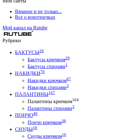
Мои сайты
Вязание и не только...
Все о воротничках
Мой канал на Rutube
Рубрики
28
БАКТУСЫ
29
Бактусы крючком
1
Бактусы спицами
70
НАКИДКИ
67
Накидки крючком
3
Накидки спицами
167
ПАЛАНТИНЫ
164
Палантины крючком
3
Палантины спицами
40
ПОНЧО
38
Пончо крючком
16
СНУДЫ
16
Снуды крючком