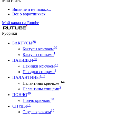
Мои сайты
Вязание и не только...
Все о воротничках
Мой канал на Rutube
Рубрики
28
БАКТУСЫ
29
Бактусы крючком
1
Бактусы спицами
70
НАКИДКИ
67
Накидки крючком
3
Накидки спицами
167
ПАЛАНТИНЫ
164
Палантины крючком
3
Палантины спицами
40
ПОНЧО
38
Пончо крючком
16
СНУДЫ
16
Снуды крючком