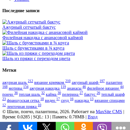
Последние записи
Ажурный сетчатый бактус
Филейная накидка с ананасовой каймой
Шаль с брумстиками в ¾ круга
Шаль из пряжи с переходом цвета
Метки
212
210
197
ажурная шаль
вязание крючком
ажурный шарф
палантин
168
154
119
46
44
мотивы
ажурная накидка
ананасы
филейное вязание
36
32
30
27
26
пончо
теплая шаль
кайма
пелерина
бактус
теплый шарф
23
18
17
16
13
французская сетка
видео
снуд
накидка
вязание спицами
12
10
ленточная пряжа
© Шали, пончо, палантины, 2026. Работает на
MaxSite CMS
|
Время: 0.0285 | SQL: 13 | Память: 0.78MB
|
Вход