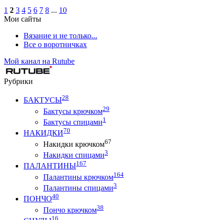
1
2
3
4
5
6
7
8
...
10
Мои сайты
Вязание и не только...
Все о воротничках
Мой канал на Rutube
Рубрики
28
БАКТУСЫ
29
Бактусы крючком
1
Бактусы спицами
70
НАКИДКИ
67
Накидки крючком
3
Накидки спицами
167
ПАЛАНТИНЫ
164
Палантины крючком
3
Палантины спицами
40
ПОНЧО
38
Пончо крючком
16