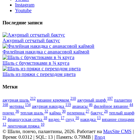
Instagram
Youtube
Последние записи
Ажурный сетчатый бактус
Филейная накидка с ананасовой каймой
Шаль с брумстиками в ¾ круга
Шаль из пряжи с переходом цвета
Метки
212
210
197
ажурная шаль
вязание крючком
ажурный шарф
палантин
168
154
119
46
44
мотивы
ажурная накидка
ананасы
филейное вязание
36
32
30
27
26
пончо
теплая шаль
кайма
пелерина
бактус
теплый шарф
23
18
17
16
13
французская сетка
видео
снуд
накидка
вязание спицами
12
10
ленточная пряжа
© Шали, пончо, палантины, 2026. Работает на
MaxSite CMS
|
Время: 0.0312 | SQL: 13 | Память: 0.79MB
|
Вход