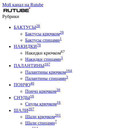
Мой канал на Rutube
Рубрики
28
БАКТУСЫ
29
Бактусы крючком
1
Бактусы спицами
70
НАКИДКИ
67
Накидки крючком
3
Накидки спицами
167
ПАЛАНТИНЫ
164
Палантины крючком
3
Палантины спицами
40
ПОНЧО
38
Пончо крючком
16
СНУДЫ
16
Снуды крючком
207
ШАЛИ
201
Шали крючком
7
Шали спицами
114