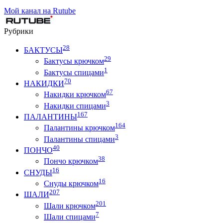
Мой канал на Rutube
Рубрики
28
БАКТУСЫ
29
Бактусы крючком
1
Бактусы спицами
70
НАКИДКИ
67
Накидки крючком
3
Накидки спицами
167
ПАЛАНТИНЫ
164
Палантины крючком
3
Палантины спицами
40
ПОНЧО
38
Пончо крючком
16
СНУДЫ
16
Снуды крючком
207
ШАЛИ
201
Шали крючком
7
Шали спицами