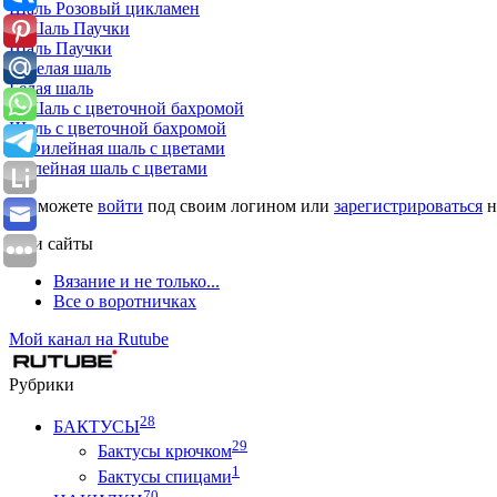
Шаль Розовый цикламен
Шаль Паучки
Белая шаль
Шаль с цветочной бахромой
Филейная шаль с цветами
Вы можете
войти
под своим логином или
зарегистрироваться
н
Мои сайты
Вязание и не только...
Все о воротничках
Мой канал на Rutube
Рубрики
28
БАКТУСЫ
29
Бактусы крючком
1
Бактусы спицами
70