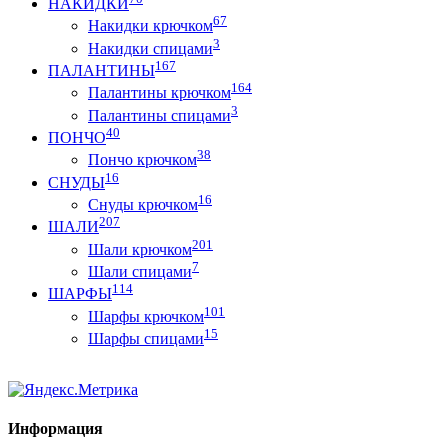
НАКИДКИ
67
Накидки крючком
3
Накидки спицами
167
ПАЛАНТИНЫ
164
Палантины крючком
3
Палантины спицами
40
ПОНЧО
38
Пончо крючком
16
СНУДЫ
16
Снуды крючком
207
ШАЛИ
201
Шали крючком
7
Шали спицами
114
ШАРФЫ
101
Шарфы крючком
15
Шарфы спицами
Информация