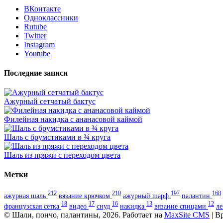
ВКонтакте
Одноклассники
Rutube
Twitter
Instagram
Youtube
Последние записи
Ажурный сетчатый бактус
Филейная накидка с ананасовой каймой
Шаль с брумстиками в ¾ круга
Шаль из пряжи с переходом цвета
Метки
212
210
197
168
ажурная шаль
вязание крючком
ажурный шарф
палантин
18
17
16
13
12
французская сетка
видео
снуд
накидка
вязание спицами
л
© Шали, пончо, палантины, 2026. Работает на
MaxSite CMS
| В