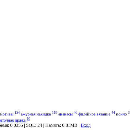
154
119
46
44
3
мотивы
ажурная накидка
ананасы
филейное вязание
пончо
10
енточная пряжа
ремя: 0.0355 | SQL: 24 | Память: 0.81MB
|
Вход