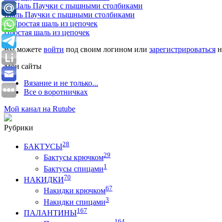
Шаль Паучки с пышными столбиками
Простая шаль из цепочек
Вы можете
войти
под своим логином или
зарегистрироваться
н
Мои сайты
Вязание и не только...
Все о воротничках
Мой канал на Rutube
Рубрики
28
БАКТУСЫ
29
Бактусы крючком
1
Бактусы спицами
70
НАКИДКИ
67
Накидки крючком
3
Накидки спицами
167
ПАЛАНТИНЫ
164