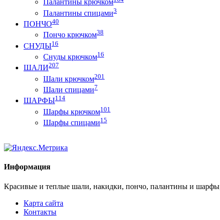
Палантины крючком
3
Палантины спицами
40
ПОНЧО
38
Пончо крючком
16
СНУДЫ
16
Снуды крючком
207
ШАЛИ
201
Шали крючком
7
Шали спицами
114
ШАРФЫ
101
Шарфы крючком
15
Шарфы спицами
Информация
Красивые и теплые шали, накидки, пончо, палантины и шарфы
Карта сайта
Контакты