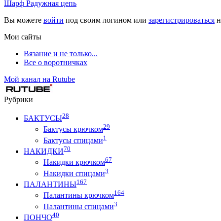
Шарф Радужная цепь
Вы можете
войти
под своим логином или
зарегистрироваться
н
Мои сайты
Вязание и не только...
Все о воротничках
Мой канал на Rutube
Рубрики
28
БАКТУСЫ
29
Бактусы крючком
1
Бактусы спицами
70
НАКИДКИ
67
Накидки крючком
3
Накидки спицами
167
ПАЛАНТИНЫ
164
Палантины крючком
3
Палантины спицами
40
ПОНЧО