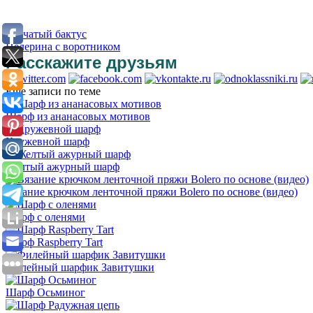
Сетчатый бактус
Пелерина с воротником
Расскажите друзьям
Еще записи по теме
Шарф из ананасовых мотивов
Кружевной шарф
Желтый ажурный шарф
Вязание крючком ленточной пряжи Bolero по основе (видео)
Шарф с оленями
Шарф Raspberry Tart
Филейный шарфик Завитушки
Шарф Осьминог