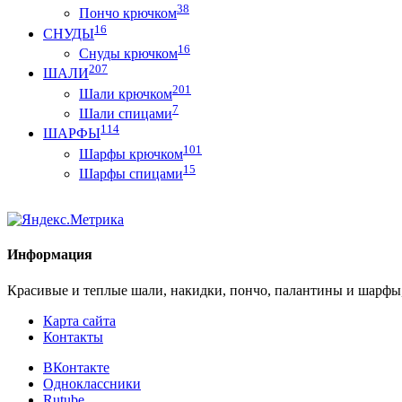
38
Пончо крючком
16
СНУДЫ
16
Снуды крючком
207
ШАЛИ
201
Шали крючком
7
Шали спицами
114
ШАРФЫ
101
Шарфы крючком
15
Шарфы спицами
Информация
Красивые и теплые шали, накидки, пончо, палантины и шарфы
Карта сайта
Контакты
ВКонтакте
Одноклассники
Rutube