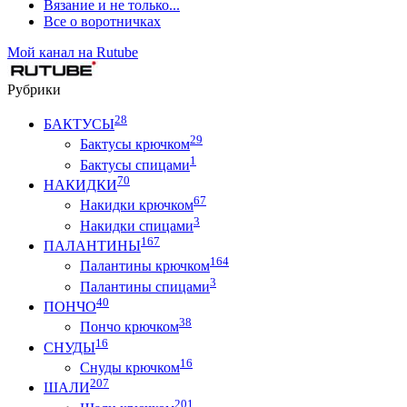
Вязание и не только...
Все о воротничках
Мой канал на Rutube
Рубрики
28
БАКТУСЫ
29
Бактусы крючком
1
Бактусы спицами
70
НАКИДКИ
67
Накидки крючком
3
Накидки спицами
167
ПАЛАНТИНЫ
164
Палантины крючком
3
Палантины спицами
40
ПОНЧО
38
Пончо крючком
16
СНУДЫ
16
Снуды крючком
207
ШАЛИ
201