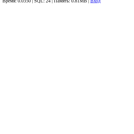
Время: 0.0350 | SQL: 24 | Память: 0.81MB
|
Вход