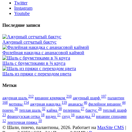
Twitter
Instagram
Youtube
Последние записи
Ажурный сетчатый бактус
Филейная накидка с ананасовой каймой
Шаль с брумстиками в ¾ круга
Шаль из пряжи с переходом цвета
Метки
212
210
197
ажурная шаль
вязание крючком
ажурный шарф
палантин
168
154
119
46
44
мотивы
ажурная накидка
ананасы
филейное вязание
36
32
30
27
26
пончо
теплая шаль
кайма
пелерина
бактус
теплый шарф
23
18
17
16
13
французская сетка
видео
снуд
накидка
вязание спицами
12
10
ленточная пряжа
© Шали, пончо, палантины, 2026. Работает на
MaxSite CMS
|