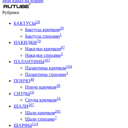
Мой канал на Rutube
Рубрики
28
БАКТУСЫ
29
Бактусы крючком
1
Бактусы спицами
70
НАКИДКИ
67
Накидки крючком
3
Накидки спицами
167
ПАЛАНТИНЫ
164
Палантины крючком
3
Палантины спицами
40
ПОНЧО
38
Пончо крючком
16
СНУДЫ
16
Снуды крючком
207
ШАЛИ
201
Шали крючком
7
Шали спицами
114
ШАРФЫ