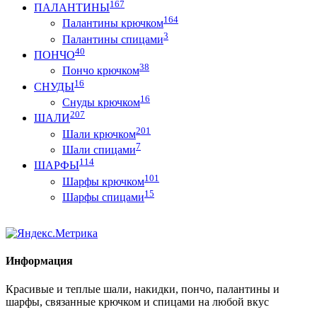
167
ПАЛАНТИНЫ
164
Палантины крючком
3
Палантины спицами
40
ПОНЧО
38
Пончо крючком
16
СНУДЫ
16
Снуды крючком
207
ШАЛИ
201
Шали крючком
7
Шали спицами
114
ШАРФЫ
101
Шарфы крючком
15
Шарфы спицами
Информация
Красивые и теплые шали, накидки, пончо, палантины и
шарфы, связанные крючком и спицами на любой вкус