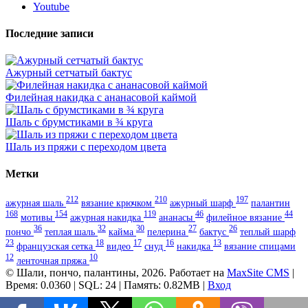
Youtube
Последние записи
Ажурный сетчатый бактус
Филейная накидка с ананасовой каймой
Шаль с брумстиками в ¾ круга
Шаль из пряжи с переходом цвета
Метки
212
210
197
ажурная шаль
вязание крючком
ажурный шарф
палантин
168
154
119
46
44
мотивы
ажурная накидка
ананасы
филейное вязание
36
32
30
27
26
пончо
теплая шаль
кайма
пелерина
бактус
теплый шарф
23
18
17
16
13
французская сетка
видео
снуд
накидка
вязание спицами
12
10
ленточная пряжа
© Шали, пончо, палантины, 2026. Работает на
MaxSite CMS
|
Время: 0.0360 | SQL: 24 | Память: 0.82MB
|
Вход