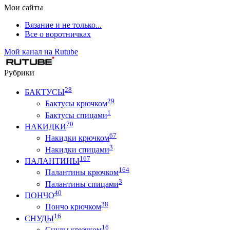
Мои сайты
Вязание и не только...
Все о воротничках
Мой канал на Rutube
Рубрики
28
БАКТУСЫ
29
Бактусы крючком
1
Бактусы спицами
70
НАКИДКИ
67
Накидки крючком
3
Накидки спицами
167
ПАЛАНТИНЫ
164
Палантины крючком
3
Палантины спицами
40
ПОНЧО
38
Пончо крючком
16
СНУДЫ
16
Снуды крючком