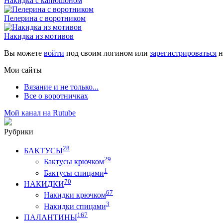
Накидка с капюшоном
Пелерина с воротником
Накидка из мотивов
Вы можете
войти
под своим логином или
зарегистрироваться
н
Мои сайты
Вязание и не только...
Все о воротничках
Мой канал на Rutube
Рубрики
28
БАКТУСЫ
29
Бактусы крючком
1
Бактусы спицами
70
НАКИДКИ
67
Накидки крючком
3
Накидки спицами
167
ПАЛАНТИНЫ