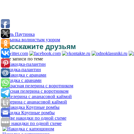
Шаль Паутинка
Косынка волнистым узором
Расскажите друзьям
Еще записи по теме
Накидка-палантин
Накидка с аранами
Красная пелерина с воротником
Пелерина с ананасовой каймой
Накидка Крупные ромбы
Две накидки по одной схеме