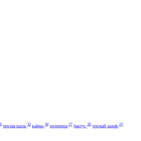
6
32
30
27
26
23
теплая шаль
кайма
пелерина
бактус
теплый шарф