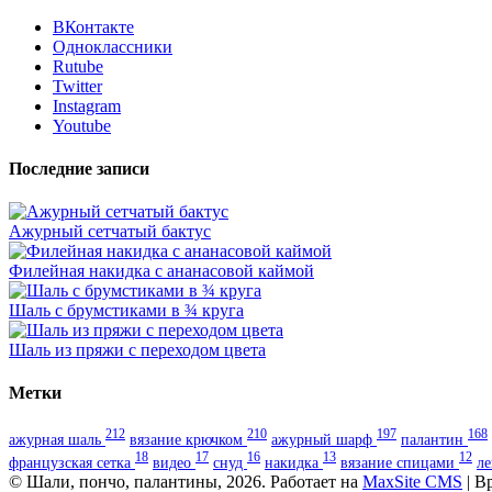
ВКонтакте
Одноклассники
Rutube
Twitter
Instagram
Youtube
Последние записи
Ажурный сетчатый бактус
Филейная накидка с ананасовой каймой
Шаль с брумстиками в ¾ круга
Шаль из пряжи с переходом цвета
Метки
212
210
197
168
ажурная шаль
вязание крючком
ажурный шарф
палантин
18
17
16
13
12
французская сетка
видео
снуд
накидка
вязание спицами
л
© Шали, пончо, палантины, 2026. Работает на
MaxSite CMS
| В