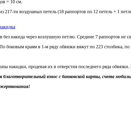
ов = 10 см.
з 217-ти воздушных петель (18 раппортов по 12 петель + 1 петл
 без накида через возлушную петлю. Средние 7 раппортов не с
о боковым краям в 1-м ряду обвязки вяжут по 223 столбика, по
ы накидки, продевая их в отверстия последнего ряда обвязки.
благотворительный взнос с банковской карты, счета мобильн
ожертвования!