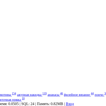
154
119
46
44
3
мотивы
ажурная накидка
ананасы
филейное вязание
пончо
10
енточная пряжа
ремя: 0.0505 | SQL: 24 | Память: 0.82MB
|
Вход