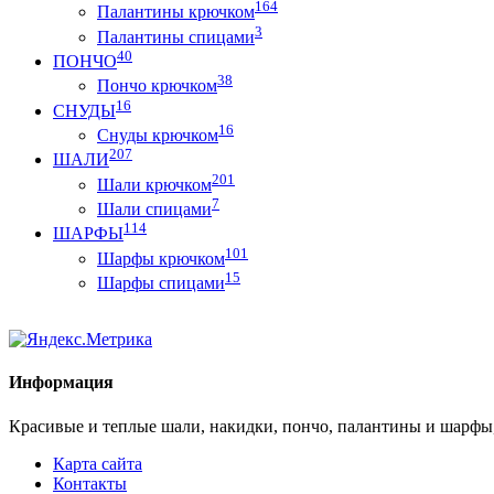
164
Палантины крючком
3
Палантины спицами
40
ПОНЧО
38
Пончо крючком
16
СНУДЫ
16
Снуды крючком
207
ШАЛИ
201
Шали крючком
7
Шали спицами
114
ШАРФЫ
101
Шарфы крючком
15
Шарфы спицами
Информация
Красивые и теплые шали, накидки, пончо, палантины и шарфы
Карта сайта
Контакты