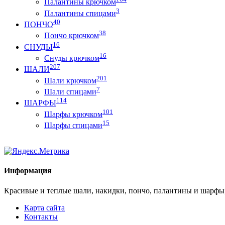
Палантины крючком
3
Палантины спицами
40
ПОНЧО
38
Пончо крючком
16
СНУДЫ
16
Снуды крючком
207
ШАЛИ
201
Шали крючком
7
Шали спицами
114
ШАРФЫ
101
Шарфы крючком
15
Шарфы спицами
Информация
Красивые и теплые шали, накидки, пончо, палантины и шарфы
Карта сайта
Контакты