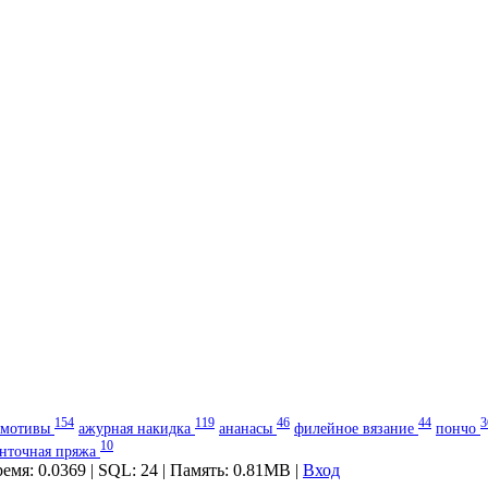
154
119
46
44
3
мотивы
ажурная накидка
ананасы
филейное вязание
пончо
10
енточная пряжа
ремя: 0.0369 | SQL: 24 | Память: 0.81MB
|
Вход