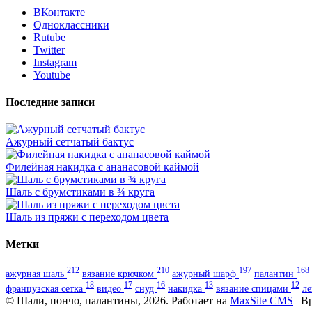
ВКонтакте
Одноклассники
Rutube
Twitter
Instagram
Youtube
Последние записи
Ажурный сетчатый бактус
Филейная накидка с ананасовой каймой
Шаль с брумстиками в ¾ круга
Шаль из пряжи с переходом цвета
Метки
212
210
197
168
ажурная шаль
вязание крючком
ажурный шарф
палантин
18
17
16
13
12
французская сетка
видео
снуд
накидка
вязание спицами
л
© Шали, пончо, палантины, 2026. Работает на
MaxSite CMS
| В