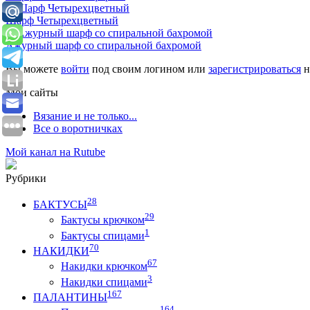
Шарф Четырехцветный
Ажурный шарф со спиральной бахромой
Вы можете
войти
под своим логином или
зарегистрироваться
н
Мои сайты
Вязание и не только...
Все о воротничках
Мой канал на Rutube
Рубрики
28
БАКТУСЫ
29
Бактусы крючком
1
Бактусы спицами
70
НАКИДКИ
67
Накидки крючком
3
Накидки спицами
167
ПАЛАНТИНЫ
164