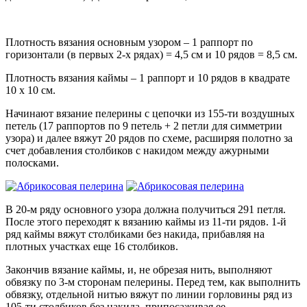
Плотность вязания основным узором – 1 раппорт по
горизонтали (в первых 2-х рядах) = 4,5 см и 10 рядов = 8,5 см.
Плотность вязания каймы – 1 раппорт и 10 рядов в квадрате
10 х 10 см.
Начинают вязание пелерины с цепочки из 155-ти воздушных
петель (17 раппортов по 9 петель + 2 петли для симметрии
узора) и далее вяжут 20 рядов по схеме, расширяя полотно за
счет добавления столбиков с накидом между ажурными
полосками.
В 20-м ряду основного узора должна получиться 291 петля.
После этого переходят к вязанию каймы из 11-ти рядов. 1-й
ряд каймы вяжут столбиками без накида, прибавляя на
плотных участках еще 16 столбиков.
Закончив вязание каймы, и, не обрезая нить, выполняют
обвязку по 3-м сторонам пелерины. Перед тем, как выполнить
обвязку, отдельной нитью вяжут по линии горловины ряд из
105-ти столбиков без накида, припосаживая ее.