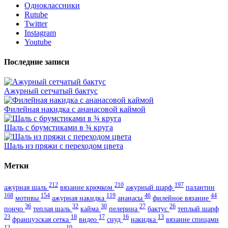
Одноклассники
Rutube
Twitter
Instagram
Youtube
Последние записи
Ажурный сетчатый бактус
Филейная накидка с ананасовой каймой
Шаль с брумстиками в ¾ круга
Шаль из пряжи с переходом цвета
Метки
212
210
197
ажурная шаль
вязание крючком
ажурный шарф
палантин
168
154
119
46
44
мотивы
ажурная накидка
ананасы
филейное вязание
36
32
30
27
26
пончо
теплая шаль
кайма
пелерина
бактус
теплый шарф
23
18
17
16
13
французская сетка
видео
снуд
накидка
вязание спицами
12
10