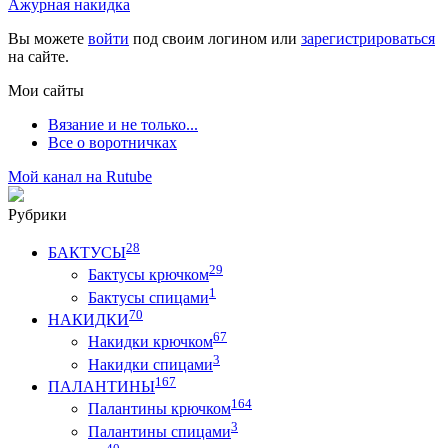
Ажурная накидка
Вы можете
войти
под своим логином или
зарегистрироваться
на сайте.
Мои сайты
Вязание и не только...
Все о воротничках
Мой канал на Rutube
Рубрики
28
БАКТУСЫ
29
Бактусы крючком
1
Бактусы спицами
70
НАКИДКИ
67
Накидки крючком
3
Накидки спицами
167
ПАЛАНТИНЫ
164
Палантины крючком
3
Палантины спицами